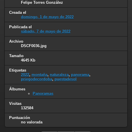
Felipe Torres González
Creada el
domingo, 1 de mayo de 2022
Publicada el
sábado, 7 de mayo de 2022
Archivo
DSCF0036.jpg
Tamaño
4645 Kb
Etiquetas
2022
,
montaña
,
naturaleza
,
panorama
,
priegodecordoba
,
puestadesol
Álbumes
Panoramas
Visitas
132584
Puntuación
no valorada