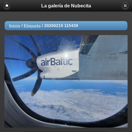
La galería de Nubecita
Inicio
/
Etiqueta
/
20200219 115439